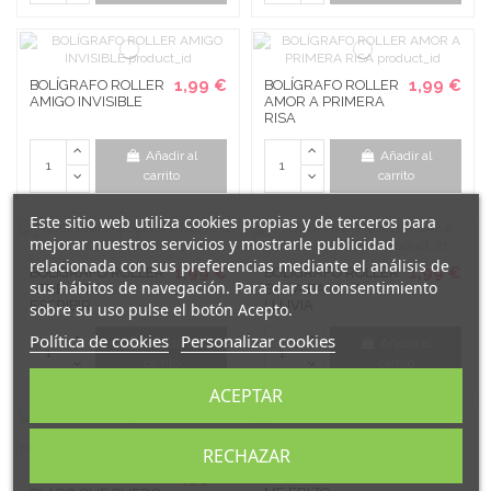
1,99 €
1,99 €
BOLÍGRAFO ROLLER
BOLÍGRAFO ROLLER
AMIGO INVISIBLE
AMOR A PRIMERA
RISA
Añadir al
Añadir al
carrito
carrito
Este sitio web utiliza cookies propias y de terceros para
mejorar nuestros servicios y mostrarle publicidad
relacionada con sus preferencias mediante el análisis de
1,99 €
1,99 €
BOLÍGRAFO ROLLER
BOLÍGRAFO ROLLER
sus hábitos de navegación. Para dar su consentimiento
ATRÉVETE A
BAILA BAJO LA
ESCRIBIR
LLUVIA
sobre su uso pulse el botón Acepto.
Política de cookies
Personalizar cookies
Añadir al
Añadir al
carrito
carrito
ACEPTAR
RECHAZAR
1,99 €
BOLÍGRAFO ROLLER
1,99 €
CON SOLO MIRARTE
BOLÍGRAFO ROLLER