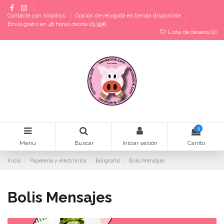
Contacte con nosotros
Opción de recogida en tienda disponible
Envío gratis en 48 horas desde 29,99€
Lista de deseos (
0
)
0
Menu
Buscar
Iniciar sesión
Carrito
Inicio
Papelería y electrónica
Bolígrafos
Bolis Mensajes
Bolis Mensajes