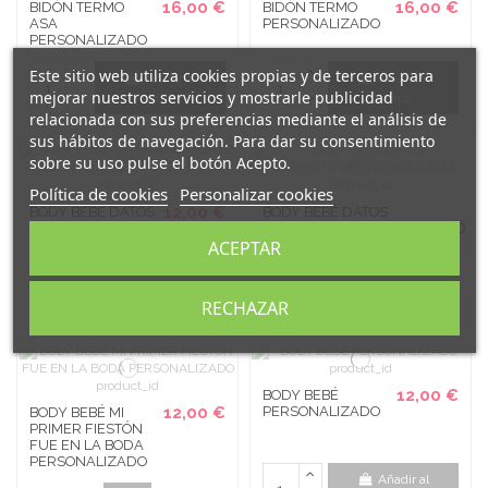
16,00 €
16,00 €
BIDÓN TERMO
BIDÓN TERMO
ASA
PERSONALIZADO
PERSONALIZADO
Este sitio web utiliza cookies propias y de terceros para
Añadir al
Añadir al
mejorar nuestros servicios y mostrarle publicidad
carrito
carrito
relacionada con sus preferencias mediante el análisis de
sus hábitos de navegación. Para dar su consentimiento
sobre su uso pulse el botón Acepto.
Política de cookies
Personalizar cookies
12,00 €
BODY BEBÉ DATOS
BODY BEBÉ DATOS
NACIMIENTO
NACIMIENTOPERSONALIZADO
ACEPTAR
PERSONALIZADO
12,00 €
MANGA LARGA
Ver
Ver
RECHAZAR
12,00 €
BODY BEBÉ
12,00 €
PERSONALIZADO
BODY BEBÉ MI
PRIMER FIESTÓN
FUE EN LA BODA
PERSONALIZADO
Añadir al