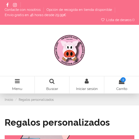
Contacte con nosotros
Opción de recogida en tienda disponible
Envío gratis en 48 horas desde 29,99€
Lista de deseos (
)
0
Menu
Buscar
Iniciar sesión
Carrito
Inicio
Regalos personalizados
Regalos personalizados