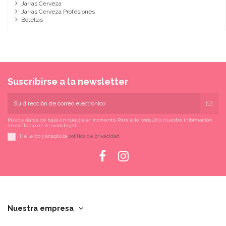
Jarras Cerveza
Jarras Cerveza Profesiones
Botellas
Suscribirse a la newsletter
Puede darse de baja en cualquier momento. Para ello, consulte nuestra información
de contacto en el aviso legal.
He leído y acepto la
política de privacidad
Nuestra empresa