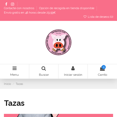
Contacte con nosotros
Opción de recogida en tienda disponible
Envío gratis en 48 horas desde 29,99€
Lista de deseos (
0
)
0
Menu
Buscar
Iniciar sesión
Carrito
Inicio
Tazas
Tazas