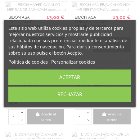
13,00 €
13,00 €
BIDÓN ASA
BIDÓN ASA
FRÍO/CALOR
FRÍO/CALOR HOY
HERBAS DE SAN
ME SIENTO GENIAL
Este sitio web utiliza cookies propias y de terceros para
XOÁN
mejorar nuestros servicios y mostrarle publicidad
relacionada con sus preferencias mediante el análisis de
Añadir al
Añadir al
sus hábitos de navegación. Para dar su consentimiento
carrito
carrito
sobre su uso pulse el botón Acepto.
Política de cookies
Personalizar cookies
13,00 €
BIDÓN ASA
ACEPTAR
13,00 €
FRÍO/CALOR LA
BIDÓN ASA
PLAYA MI LUGAR
FRÍO/CALOR LA
AMISTAD NO SE
RECHAZAR
MIDE EN KM SINO
EN ATAQUES DE
RISA
Añadir al
Añadir al
carrito
carrito