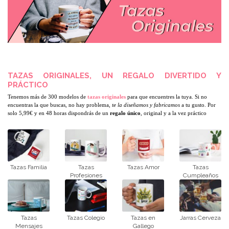
TAZAS ORIGINALES, UN REGALO DIVERTIDO Y
PRÁCTICO
Tenemos más de 300 modelos de
 tazas originales
 para que encuentres la tuya. Si no 
encuentras la que buscas, no hay problema, 
te la diseñamos y fabricamos
 a tu gusto. Por 
solo 5,99€ y en 48 horas dispondrás de un
 regalo único
, original y a la vez práctico
Tazas Familia
Tazas
Tazas Amor
Tazas
Profesiones
Cumpleaños
Tazas
Tazas Colegio
Tazas en
Jarras Cerveza
Mensajes
Gallego