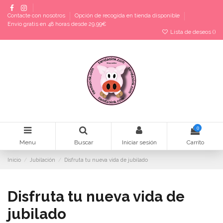
Contacte con nosotros
Opción de recogida en tienda disponible
Envío gratis en 48 horas desde 29,99€
Lista de deseos (
)
0
Menu
Buscar
Iniciar sesión
Carrito
Inicio
Jubilación
Disfruta tu nueva vida de jubilado
Disfruta tu nueva vida de
jubilado