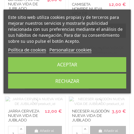
NUEVA VIDA DE
12,00 €
CAMISETA
JUBILADO
HOMBRE NUEVA
VIDA DE
Este sitio web utiliza cookies propias y de terceros para
JUBILADO BLANCA
mejorar nuestros servicios y mostrarle publicidad
Añadir al
Añadir al
relacionada con sus preferencias mediante el análisis de
carrito
carrito
sus hábitos de navegación. Para dar su consentimiento
sobre su uso pulse el botón Acepto.
Política de cookies
Personalizar cookies
12,00 €
12,00 €
COJÍN NUEVA
DELANTAL NUEVA
ACEPTAR
VIDA DE
VIDA DE
JUBILADO
JUBILADO
Añadir al
Añadir al
RECHAZAR
carrito
carrito
12,00 €
3,50 €
JARRA CERVEZA
NECESER ALGODÓN
NUEVA VIDA DE
NUEVA VIDA DE
JUBILADO
JUBILADO
Añadir al
Añadir al