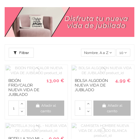
Filtrar
Nombre, A a Z
10
13,00 €
4,99 €
BIDÓN
BOLSA ALGODÓN
FRÍO/CALOR
NUEVA VIDA DE
NUEVA VIDA DE
JUBILADO
JUBILADO
Añadir al
Añadir al
carrito
carrito
9,00 €
BOTELLA 700 ML -