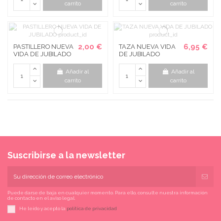
carrito
carrito
2,00 €
6,95 €
PASTILLERO NUEVA
TAZA NUEVA VIDA
VIDA DE JUBILADO
DE JUBILADO
Añadir al
Añadir al
carrito
carrito
Suscribirse a la newsletter
Puede darse de baja en cualquier momento. Para ello, consulte nuestra información
de contacto en el aviso legal.
He leído y acepto la
política de privacidad