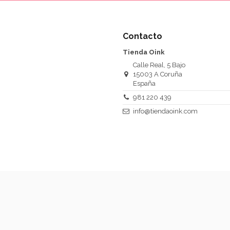
Contacto
Tienda Oink
Calle Real, 5 Bajo
15003 A Coruña
España
981 220 439
info@tiendaoink.com