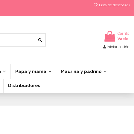
Lista de deseos (
0
)
Carrito
Vacío
Iniciar sesión
n
Papá y mamá
Madrina y padrino
Distribuidores