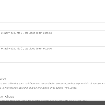
letras) y el punto (.), seguidos de un espacio.
letras) y el punto (.), seguidos de un espacio.
iente
 son utilizados para satisfacer sus necesidades, procesar pedidos o permitirle el acceso a un
a la información personal que se encuentra en la página "Mi Cuenta".
de noticias
mento. Para ello, consulte nuestra información de contacto en el aviso legal.