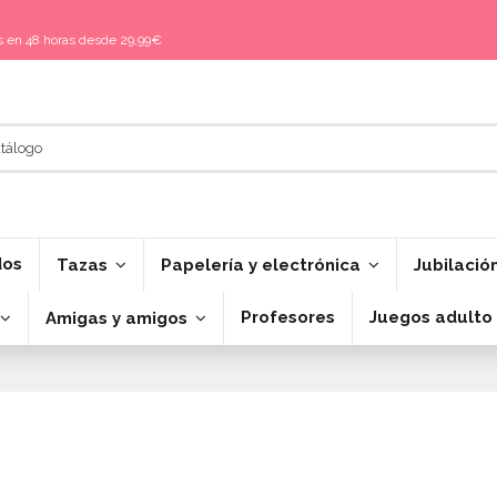
is en 48 horas desde 29,99€
dos
Tazas
Papelería y electrónica
Jubilació
Profesores
Juegos adulto
Amigas y amigos