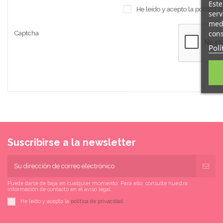
Este
He leído y acepto la
política 
serv
medi
cons
Captcha
Polí
Suscribirse a la newsletter
Puede darse de baja en cualquier momento. Para ello, consulte nuestra
información de contacto en el aviso legal.
He leído y acepto la
política de privacidad