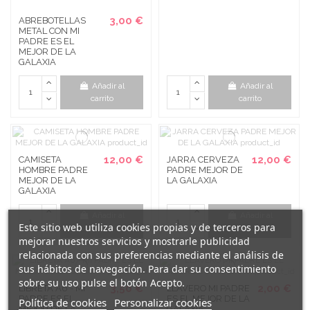
3,00 €
ABREBOTELLAS
METAL CON MI
PADRE ES EL
MEJOR DE LA
GALAXIA
Añadir al
Añadir al
carrito
carrito
12,00 €
12,00 €
CAMISETA
JARRA CERVEZA
HOMBRE PADRE
PADRE MEJOR DE
MEJOR DE LA
LA GALAXIA
GALAXIA
Añadir al
Añadir al
Este sitio web utiliza cookies propias y de terceros para
carrito
carrito
mejorar nuestros servicios y mostrarle publicidad
relacionada con sus preferencias mediante el análisis de
sus hábitos de navegación. Para dar su consentimiento
sobre su uso pulse el botón Acepto.
3,50 €
2,00 €
LIBRETA A6 - MI
LLAVERO MI PADRE
PADRE ES EL
ES EL MEJOR DE LA
Política de cookies
Personalizar cookies
MEJOR DE LA
GALAXIA