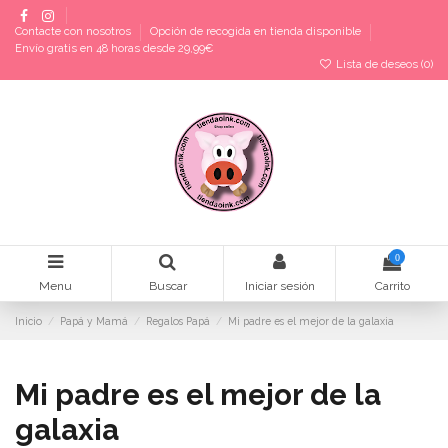
Contacte con nosotros
Opción de recogida en tienda disponible
Envío gratis en 48 horas desde 29,99€
Lista de deseos (
0
)
0
Menu
Buscar
Iniciar sesión
Carrito
Inicio
Papá y Mamá
Regalos Papá
Mi padre es el mejor de la galaxia
Mi padre es el mejor de la
galaxia