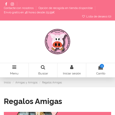
Contacte con nosotros
Opción de recogida en tienda disponible
Envío gratis en 48 horas desde 29,99€
Lista de deseos (
0
)
0
Menu
Buscar
Iniciar sesión
Carrito
Inicio
Amigas y Amigos
Regalos Amigas
Regalos Amigas