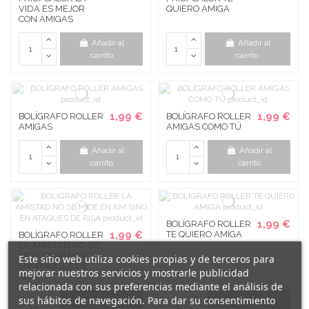
VIDA ES MEJOR
QUIERO AMIGA
CON AMIGAS
Añadir al
Añadir al
carrito
carrito
1,99 €
1,99 €
BOLÍGRAFO ROLLER
BOLÍGRAFO ROLLER
AMIGAS
AMIGAS COMO TÚ
Añadir al
Añadir al
carrito
carrito
1,99 €
BOLÍGRAFO ROLLER
1,99 €
TE QUIERO AMIGA
BOLÍGRAFO ROLLER
LA AMISTAD NO SE
MIDE EN KM SINO
Este sitio web utiliza cookies propias y de terceros para
EN ATAQUES DE
mejorar nuestros servicios y mostrarle publicidad
RISA
relacionada con sus preferencias mediante el análisis de
sus hábitos de navegación. Para dar su consentimiento
Añadir al
Añadir al