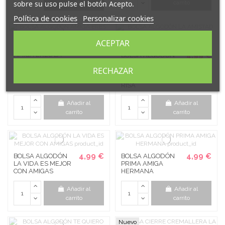
sobre su uso pulse el botón Acepto.
carrito
carrito
Política de cookies
Personalizar cookies
ACEPTAR
4,99 €
BOLSA ALGODÓN
AMIGA ERES LA
4,99 €
BOLSA ALGODÓN
CAÑA
LA AMISTAD NO SE
RECHAZAR
MIDE EN KM SINO
EN ATAQUES DE
RISA
Añadir al
Añadir al
carrito
carrito
4,99 €
4,99 €
BOLSA ALGODÓN
BOLSA ALGODÓN
LA VIDA ES MEJOR
PRIMA AMIGA
CON AMIGAS
HERMANA
Añadir al
Añadir al
carrito
carrito
Nuevo