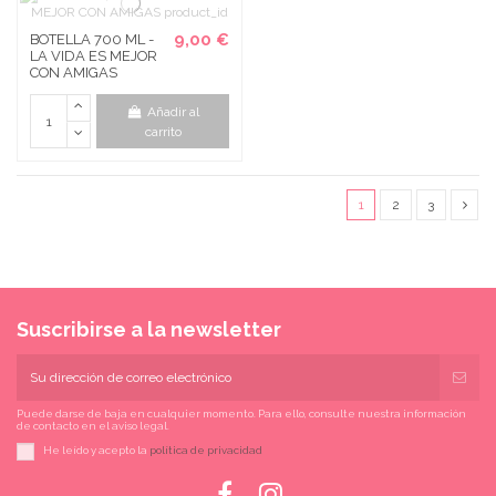
9,00 €
BOTELLA 700 ML -
LA VIDA ES MEJOR
CON AMIGAS
Añadir al
carrito
1
2
3
Suscribirse a la newsletter
Puede darse de baja en cualquier momento. Para ello, consulte nuestra información
de contacto en el aviso legal.
He leído y acepto la
política de privacidad