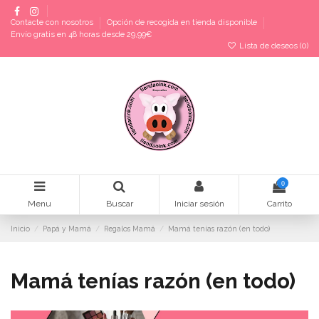
Contacte con nosotros
Opción de recogida en tienda disponible
Envío gratis en 48 horas desde 29,99€
Lista de deseos (
0
)
0
Menu
Buscar
Iniciar sesión
Carrito
Inicio
Papá y Mamá
Regalos Mamá
Mamá tenías razón (en todo)
Mamá tenías razón (en todo)