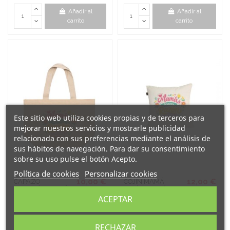
Añadir al
Añadir al
carrito
carrito
Este sitio web utiliza cookies propias y de terceros para
mejorar nuestros servicios y mostrarle publicidad
relacionada con sus preferencias mediante el análisis de
sus hábitos de navegación. Para dar su consentimiento
sobre su uso pulse el botón Acepto.
Política de cookies
Personalizar cookies
10,00 €
12,00 €
CAPAZO
COJÍN MAMÁ
ALGODÓN MAMÁ
TENÍAS RAZÓN
TENÍAS RAZÓN
(EN TODO)
ACEPTAR
(EN TODO)
Añadir al
Añadir al
RECHAZAR