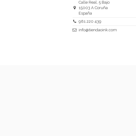
Calle Real, 5 Bajo
15003 A Coruña
España
981 220 439
info@tiendaoink.com