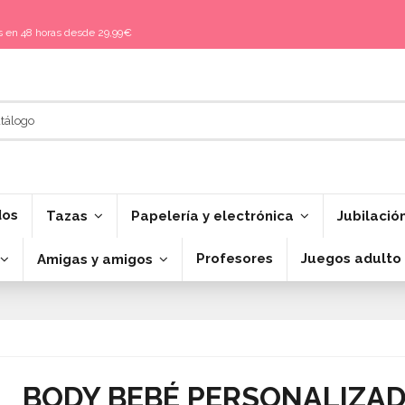
is en 48 horas desde 29,99€
dos
Tazas
Papelería y electrónica
Jubilació
Profesores
Juegos adulto
Amigas y amigos
BODY BEBÉ PERSONALIZA