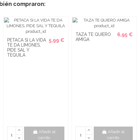
mbién compraron:
6,95 €
TAZA TE QUIERO
AMIGA
5,99 €
PETACA SI LA VIDA
TE DA LIMONES,
PIDE SAL Y
TEQUILA
Añadir al
Añadir al
carrito
carrito