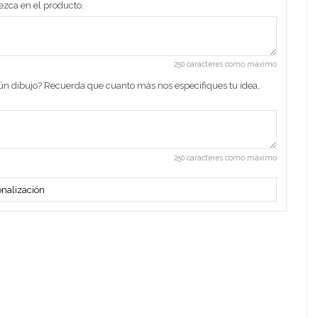
ezca en el producto.
250 caracteres como máximo
gún dibujo? Recuerda que cuanto más nos especifiques tu idea,
250 caracteres como máximo
nalización