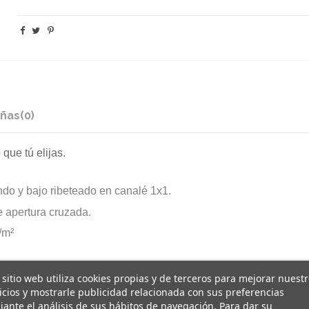
ñas
(0)
 que tú elijas.
do y bajo ribeteado en canalé 1x1.
e apertura cruzada.
/m²
 sitio web utiliza cookies propias y de terceros para mejorar nuest
icios y mostrarle publicidad relacionada con sus preferencias
ante el análisis de sus hábitos de navegación. Para dar su