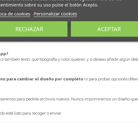
entimiento sobre su uso pulse el botón Acepto.
ntas frecuentes
tica de cookies
Personalizar cookies
enda física o en la tienda online (
www.tiendaoink.com
).
RECHAZAR
ACEPTAR
ctamente en la web (no olvides guardar la personalización antes de añadir al
App?
o o también texto, qué tipografía y color quieres, y si deseas añadir algún deta
,
no para cambiar el diseño por completo
ni para probar opciones dife
visaremos para pedirte archivos nuevos. Nunca imprimiremos un diseño qu
 esté listo para recoger o enviar.