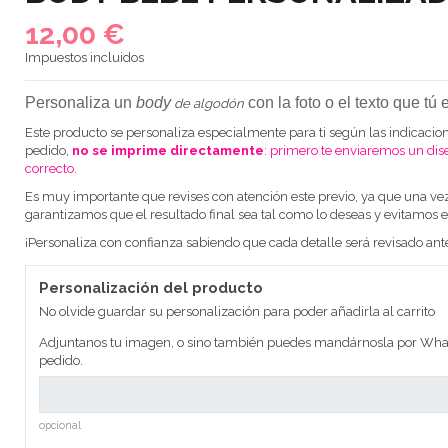
12,00 €
Impuestos incluidos
Personaliza un
body
con la foto o el texto que tú
de algodón
Este producto se personaliza especialmente para ti según las indicacion
pedido,
no se imprime directamente
: primero te enviaremos un dis
correcto.
Es muy importante que revises con atención este previo, ya que una ve
garantizamos que el resultado final sea tal como lo deseas y evitamos e
¡Personaliza con confianza sabiendo que cada detalle será revisado ant
Personalización del producto
No olvide guardar su personalización para poder añadirla al carrito
Adjuntanos tu imagen, o sino también puedes mandárnosla por What
pedido.
opcional