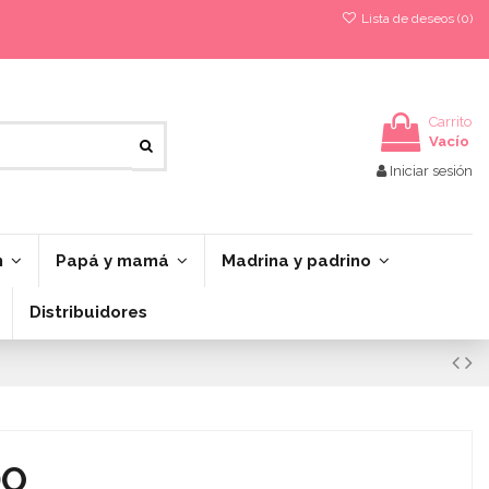
Lista de deseos (
0
)
Carrito
Vacío
Iniciar sesión
n
Papá y mamá
Madrina y padrino
Distribuidores
DO