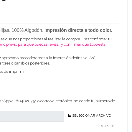
 elijas. 100% Algodón. I
mpresión directa a todo color.
es que nos proporciones al realizar la compra. Tras confirmar tu
eño previo para que puedas revisar y confirmar que todo está
z aprobado procederemos a la impresión definitiva. Así
rrores o cambios posteriores.
es de imprimir!
sApp al 604020751 o correo electrónico indicando tu número de
SELECCIONAR ARCHIVO
.png .jpg .gif