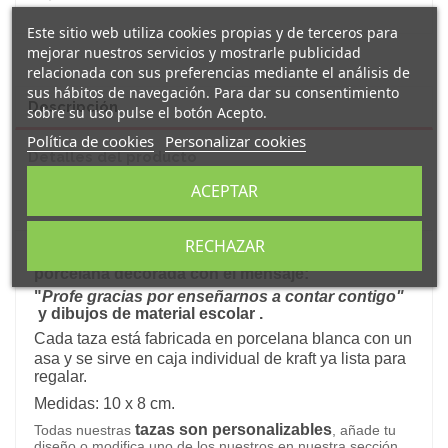
Este sitio web utiliza cookies propias y de terceros para
mejorar nuestros servicios y mostrarle publicidad
relacionada con sus preferencias mediante el análisis de
sus hábitos de navegación. Para dar su consentimiento
Descripción
sobre su uso pulse el botón Acepto.
Política de cookies
Personalizar cookies
Detalles del producto
ACEPTAR
Reseñas
(0)
RECHAZAR
Original y simpática taza personalizada
de
porcelana decorada con el mensaje:
"
Profe gracias por enseñarnos a contar contigo"
y dibujos de material escolar
.
Cada taza está fabricada en porcelana blanca con un
asa y s
e sirve en caja individual de kraft ya lista para
regalar.
Medidas: 10 x 8 cm.
tazas son personalizables
Todas nuestras
, añade tu
diseño o modifica uno de los nuestros en nuestra sección