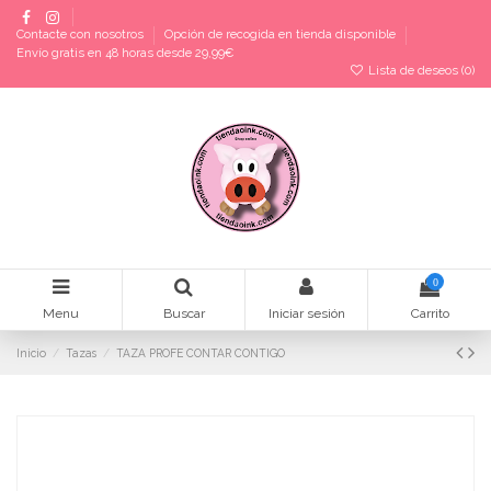
Contacte con nosotros
Opción de recogida en tienda disponible
Envío gratis en 48 horas desde 29,99€
Lista de deseos (
0
)
0
Menu
Buscar
Iniciar sesión
Carrito
Inicio
Tazas
TAZA PROFE CONTAR CONTIGO