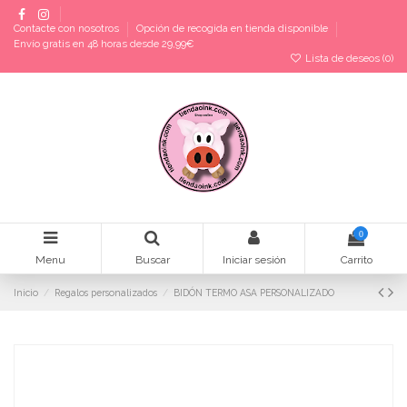
Contacte con nosotros
Opción de recogida en tienda disponible
Envío gratis en 48 horas desde 29,99€
Lista de deseos (
0
)
0
Menu
Buscar
Iniciar sesión
Carrito
Inicio
Regalos personalizados
BIDÓN TERMO ASA PERSONALIZADO