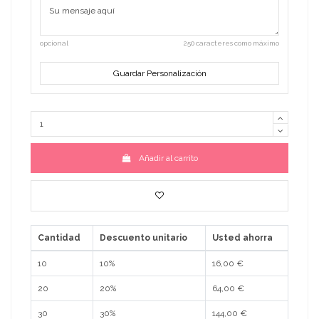
opcional
250 caracteres como máximo
Guardar Personalización
Añadir al carrito
Cantidad
Descuento unitario
Usted ahorra
10
10%
16,00 €
20
20%
64,00 €
30
30%
144,00 €