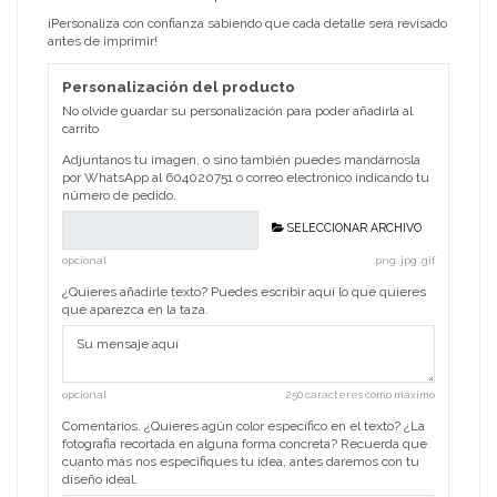
¡Personaliza con confianza sabiendo que cada detalle será revisado
antes de imprimir!
Personalización del producto
No olvide guardar su personalización para poder añadirla al
carrito
Adjuntanos tu imagen, o sino también puedes mandárnosla
por WhatsApp al 604020751 o correo electrónico indicando tu
número de pedido.
SELECCIONAR ARCHIVO
opcional
.png .jpg .gif
¿Quieres añadirle texto? Puedes escribir aquí lo que quieres
que aparezca en la taza.
opcional
250 caracteres como máximo
Comentarios. ¿Quieres agún color específico en el texto? ¿La
fotografia recortada en alguna forma concreta? Recuerda que
cuanto más nos especifiques tu idea, antes daremos con tu
diseño ideal.