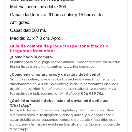
Material acero inoxidable 304.
Capacidad térmica: 6 horas calor y 15 horas frío.
Anti goteo.
Capacidad 500 ml.
Medida: 21 x 7.3 cm. Apro
x.
Guía de compra de productos personalizados /
Preguntas frecuentes
¿Cómo hago la compra?
El primer paso es el pago por adelantado. Puedes comprar en nuestra
tienda física o en la tienda online (
www.tiendaoink.com
).
¿Cómo envío mis archivos y detalles del diseño?
Si compras online, puedes subir tus archivos y añadir comentarios
directamente en la web (no olvides guardar la personalización antes
de añadir al carrito). Si prefieres, una vez realizada la compra, envía
tus archivos e indicaciones por WhatsApp al
604 020 751
.
¿Qué información debo incluir al enviar mi diseño por
WhatsApp?
Incluye todas las indicaciones completas y definitivas: si solo lleva foto
o también texto, qué tipografía y color quieres, y si deseas añadir
algún detalle extra (corazones, iconos, dibujos, etc.). Para dibujos o
iconos, envía la imagen exacta en formato archivo (no el emoticono de
WhatsApp).