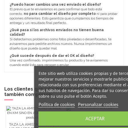
¿Puedo hacer cambios una vez enviado el diseño?
El previo que te enviaremos es para confirmar que todo está
correcto,
no para cambiar el diseño por completo
ni para probar
opciones diferentes. Esto garantiza que cumplamos los tiempos de
entrega y un resultado final perfecto.
¿Qué pasa si los archivos enviados no tienen buena
calidad?
Si detectamos problemas como fotos pixeladas o desenfocadas, te
avisaremos para pedirte archivos nuevos. Nunca imprimiremos un
diseño que pueda quedar mal.
¿Qué sucede después de dar el OK al diseño?
Una vez confirmado, imprimiremos tu producto y te avisaremos
cuando esté listo para recoger o enviar.
Este sitio web utiliza cookies propias y de terc
mejorar nuestros servicios y mostrarle public
relacionada con sus preferencias mediante el 
Los clientes que adquirieron este producto
sus hábitos de navegación. Para dar su conse
también compraron:
sobre su uso pulse el botón Acepto.
Política de cookies
Personalizar cookies
ACEPTAR
1,99 €
BOLÍGRAFO
6,95 €
ROLLER
TAZA LA AMISTAD