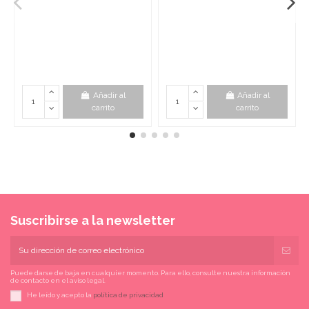
Añadir al
Añadir al
carrito
carrito
Suscribirse a la newsletter
Puede darse de baja en cualquier momento. Para ello, consulte nuestra información
de contacto en el aviso legal.
He leído y acepto la
política de privacidad