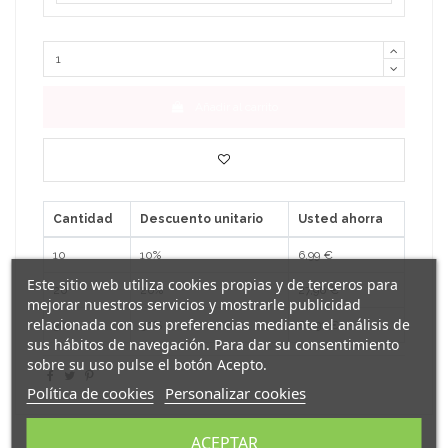
Añadir al carrito
Cantidad
Descuento unitario
Usted ahorra
10
10%
6,99 €
Este sitio web utiliza cookies propias y de terceros para
20
20%
27,96 €
mejorar nuestros servicios y mostrarle publicidad
relacionada con sus preferencias mediante el análisis de
30
30%
62,91 €
sus hábitos de navegación. Para dar su consentimiento
sobre su uso pulse el botón Acepto.
Política de cookies
Personalizar cookies
ACEPTAR