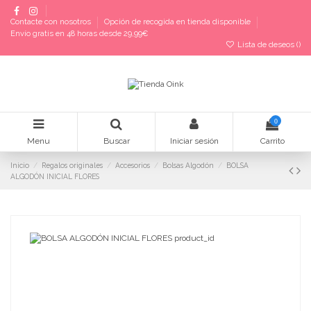
Contacte con nosotros
Opción de recogida en tienda disponible
Envío gratis en 48 horas desde 29,99€
Lista de deseos (
)
0
Menu
Buscar
Iniciar sesión
Carrito
Inicio
Regalos originales
Accesorios
Bolsas Algodón
BOLSA
ALGODÓN INICIAL FLORES