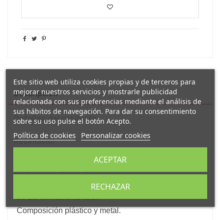
Este sitio web utiliza cookies propias y de terceros para
mejorar nuestros servicios y mostrarle publicidad
Descripción
relacionada con sus preferencias mediante el análisis de
sus hábitos de navegación. Para dar su consentimiento
Detalles del producto
sobre su uso pulse el botón Acepto.
Política de cookies
Personalizar cookies
Reseñas
(0)
ACEPTAR
Original
bolígrafo tipo roller
de tinta azul decorado
con el mensaje
"
Para la mejor fisioterapeuta
".
RECHAZAR
Bolígrafo tipo roller con clip metálico y carga jumbo
de 1.0 mm de tinta azul.
Composición plástico y metal.