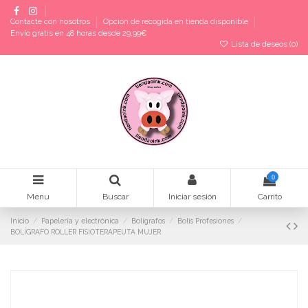
Contacte con nosotros
Opción de recogida en tienda disponible
Envío gratis en 48 horas desde 29,99€
Lista de deseos (
0
)
0
Menu
Buscar
Iniciar sesión
Carrito
Inicio
Papelería y electrónica
Bolígrafos
Bolis Profesiones
BOLÍGRAFO ROLLER FISIOTERAPEUTA MUJER