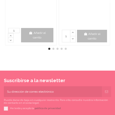
Añadir al
Añadir al
carrito
carrito
Suscribirse a la newsletter
Puede darse de baja en cualquier momento. Para ello, consulte nuestra información
de contacto en el aviso legal.
He leído y acepto la
política de privacidad