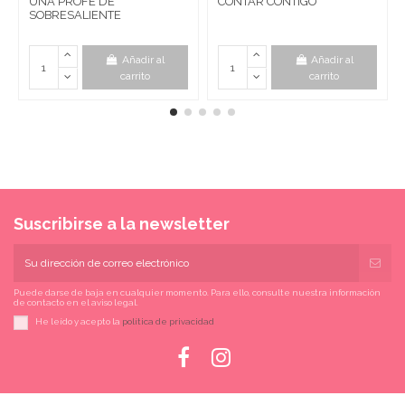
UNA PROFE DE
CONTAR CONTIGO
SOBRESALIENTE
Añadir al
Añadir al
carrito
carrito
Suscribirse a la newsletter
Puede darse de baja en cualquier momento. Para ello, consulte nuestra información
de contacto en el aviso legal.
He leído y acepto la
política de privacidad