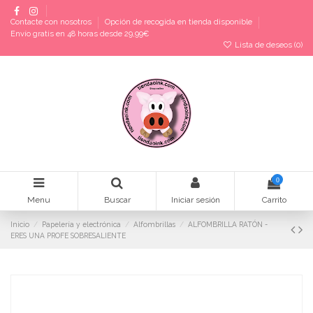
Contacte con nosotros
Opción de recogida en tienda disponible
Envío gratis en 48 horas desde 29,99€
Lista de deseos (
0
)
0
Menu
Buscar
Iniciar sesión
Carrito
Inicio
Papelería y electrónica
Alfombrillas
ALFOMBRILLA RATÓN -
ERES UNA PROFE SOBRESALIENTE