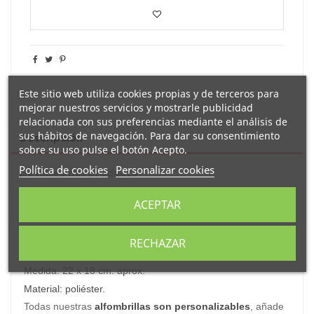
Este sitio web utiliza cookies propias y de terceros para
mejorar nuestros servicios y mostrarle publicidad
relacionada con sus preferencias mediante el análisis de
sus hábitos de navegación. Para dar su consentimiento
Descripción
sobre su uso pulse el botón Acepto.
Política de cookies
Personalizar cookies
Detalles del producto
ACEPTAR
Reseñas
(0)
RECHAZAR
Original
alfombrilla
para
ratón de ordenador
decorada con el
mensaje "
Eres una profe de sobresaliente
"
.
Medida: 22 x 18 cm. aprox.
Material: poliéster.
Todas nuestras
alfombrillas son personalizables
, añade