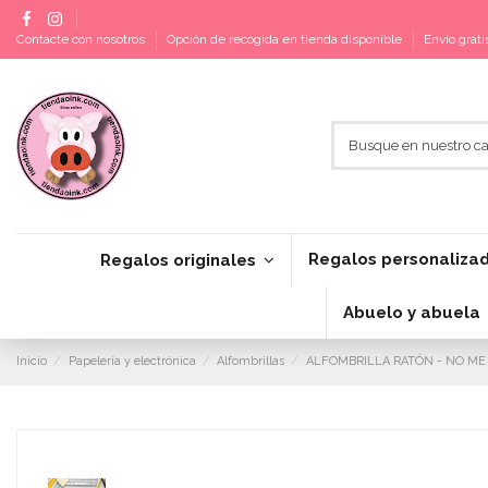
Contacte con nosotros
Opción de recogida en tienda disponible
Envío grat
Regalos personaliza
Regalos originales
Abuelo y abuela
Inicio
Papelería y electrónica
Alfombrillas
ALFOMBRILLA RATÓN - NO ME