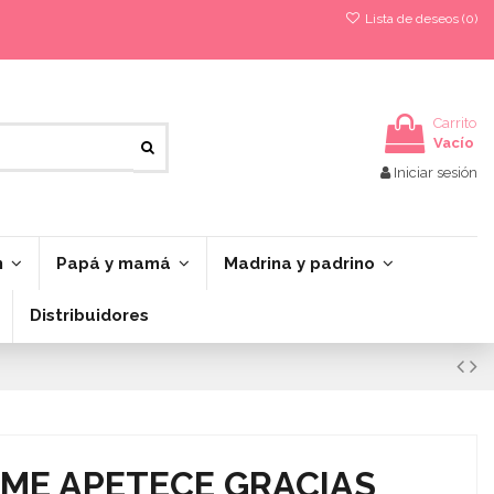
Lista de deseos (
0
)
Carrito
Vacío
Iniciar sesión
n
Papá y mamá
Madrina y padrino
Distribuidores
 ME APETECE GRACIAS