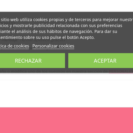
 sitio web utiliza cookies propias y de terceros para mejorar nuest
ñas
(0)
icios y mostrarle publicidad relacionada con sus preferencias
ante el análisis de sus hábitos de navegación. Para dar su
entimiento sobre su uso pulse el botón Acepto.
 mensaje "
no me apetece gracias
".
tica de cookies
Personalizar cookies
imposible hasta que se haga realidad.
RECHAZAR
ACEPTAR
seño o modifica uno de los nuestros en nuestra sección de
PERSONALIZ