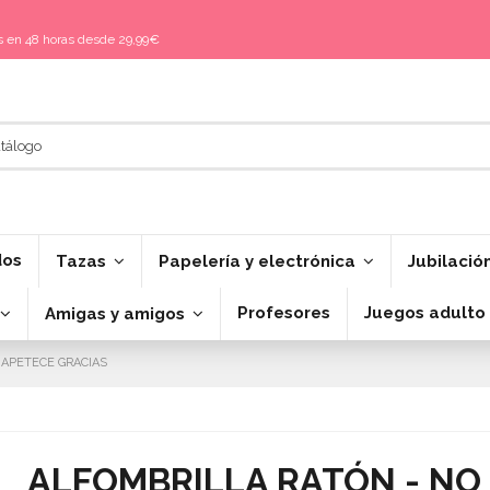
is en 48 horas desde 29,99€
dos
Tazas
Papelería y electrónica
Jubilació
Profesores
Juegos adulto
Amigas y amigos
 APETECE GRACIAS
ALFOMBRILLA RATÓN - NO