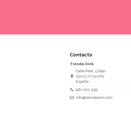
Contacto
Tienda Oink
Calle Real, 5 Bajo
15003 A Coruña
España
981 220 439
info@tiendaoink.com