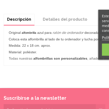
Este
Descripción
Detalles del producto
Rese
serv
medi
cons
Original
azul para
ratón de ordenador
decorada con el
alfombrilla
Polí
Coloca esta alfombrilla al lado de tu ordenador y lucha por ese 
Medida: 22 x 18 cm. aprox.
Material: poliéster.
Todas nuestras
alfombrillas son personalizables
, añade tu di
Suscribirse a la newsletter