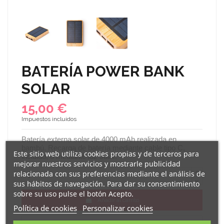
BATERÍA POWER BANK
SOLAR
15,00 €
Impuestos incluidos
Batería externa solar de 4000 mAh realizada en
bambú. Recarga de batería mediante cable tipo C,
Este sitio web utiliza cookies propias y de terceros para
incluido, o mediante luz solar.
mejorar nuestros servicios y mostrarle publicidad
relacionada con sus preferencias mediante el análisis de
sus hábitos de navegación. Para dar su consentimiento
sobre su uso pulse el botón Acepto.
Añadir al carrito
Política de cookies
Personalizar cookies