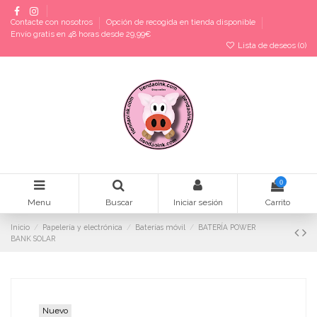
Contacte con nosotros
Opción de recogida en tienda disponible
Envío gratis en 48 horas desde 29,99€
Lista de deseos (
0
)
0
Menu
Buscar
Iniciar sesión
Carrito
Inicio
Papelería y electrónica
Baterías móvil
BATERÍA POWER
BANK SOLAR
Nuevo