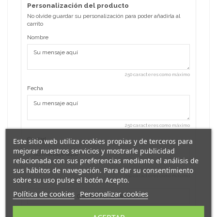
Personalización del producto
No olvide guardar su personalización para poder añadirla al
carrito
Nombre
250 caracteres como máximo
Fecha
250 caracteres como máximo
Ciudad
Este sitio web utiliza cookies propias y de terceros para
mejorar nuestros servicios y mostrarle publicidad
relacionada con sus preferencias mediante el análisis de
sus hábitos de navegación. Para dar su consentimiento
250 caracteres como máximo
sobre su uso pulse el botón Acepto.
Política de cookies
Personalizar cookies
Guardar Personalización