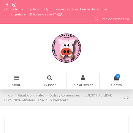
Contacte con nosotros
Opción de recogida en tienda disponible
Envío gratis en 48 horas desde 29,99€
Lista de deseos (
0
)
0
Menu
Buscar
Iniciar sesión
Carrito
Inicio
Regalos originales
Bodas y comuniones
JUEGO HABILIDAD
COMUNIÓN MINIMAL ROSA PERSONALIZADO