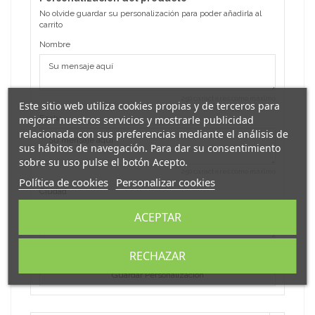
No olvide guardar su personalización para poder añadirla al
carrito
Nombre
250 caracteres como máximo
Este sitio web utiliza cookies propias y de terceros para
Fecha
mejorar nuestros servicios y mostrarle publicidad
relacionada con sus preferencias mediante el análisis de
sus hábitos de navegación. Para dar su consentimiento
sobre su uso pulse el botón Acepto.
250 caracteres como máximo
Política de cookies
Personalizar cookies
Ciudad
ACEPTAR
250 caracteres como máximo
RECHAZAR
Guardar Personalización