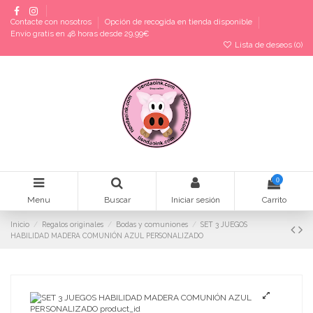
Contacte con nosotros
Opción de recogida en tienda disponible
Envío gratis en 48 horas desde 29,99€
Lista de deseos (
0
)
0
Menu
Buscar
Iniciar sesión
Carrito
Inicio
Regalos originales
Bodas y comuniones
SET 3 JUEGOS
HABILIDAD MADERA COMUNIÓN AZUL PERSONALIZADO