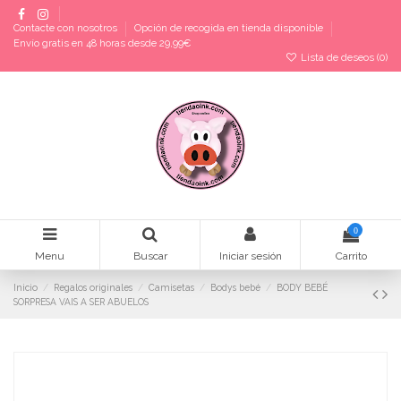
Contacte con nosotros
Opción de recogida en tienda disponible
Envío gratis en 48 horas desde 29,99€
Lista de deseos (
0
)
0
Menu
Buscar
Iniciar sesión
Carrito
Inicio
Regalos originales
Camisetas
Bodys bebé
BODY BEBÉ
SORPRESA VAIS A SER ABUELOS