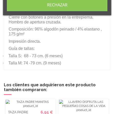
RECHAZAR
Body de bebé con manga corta de punto liso. Cuello
redondo y bajo ribeteado en canalé 1x1.
Cierre con botones a presión en la entrepierna.
Hombro de apertura cruzada.
Composición: 96% algodón peinado / 4% elastano ,
175 g/m²
Impresión directa.
Guía de tallas:
·
Talla S: 68 - 73 cm. (6 meses)
·
Talla M: 74 -79 cm. (9 meses)
Los clientes que adquirieron este producto
también compraron:
6,95 €
TAZA PADRE