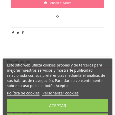
Añadir al carrito
Descripción
Este sitio web utiliza cookies propias y de terceros para
mejorar nuestros servicios y mostrarle publicidad
Detalles del producto
relacionada con sus preferencias mediante el análisis de
sus hábitos de navegación. Para dar su consentimiento
sobre su uso pulse el botón Acepto.
Reseñas
(0)
Política de cookies
Personalizar cookies
Original y divertido
body de algodón
decorado con el
"¡Sorpresa! vais a ser abuelos".
ACEPTAR
mensaje
Características: