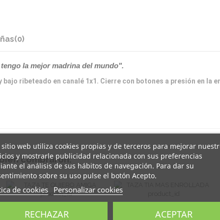
ñas
(0)
 tengo la mejor madrina del mundo".
 bajo ribeteado en canalé 1x1. Cierre con botones a presión en la 
 sitio web utiliza cookies propias y de terceros para mejorar nuest
icios y mostrarle publicidad relacionada con sus preferencias
mbién compraron:
ante el análisis de sus hábitos de navegación. Para dar su
entimiento sobre su uso pulse el botón Acepto.
tica de cookies
Personalizar cookies
6,95 €
6,95 €
TAZA TE QUIERO
TAZA TIA MAS
RECHAZAR
ACEPTAR
AMIGA
ENROLLADA