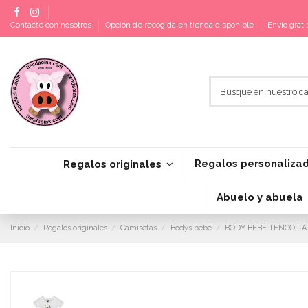
Contacte con nosotros
Opción de recogida en tienda disponible
Envío grat
Regalos personaliza
Regalos originales
Abuelo y abuela
Inicio
Regalos originales
Camisetas
Bodys bebé
BODY BEBÉ TENGO L