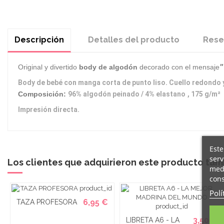
Descripción
Detalles del producto
Rese
"
Original y divertido
body de algodón
decorado con el mensaje
Body de bebé con manga corta de punto liso. Cuello redondo y
Composición:
96% algodón peinado / 4% elastano
, 175 g/m²
Impresión directa.
Este
serv
Los clientes que adquirieron este producto ta
medi
cons
Polí
6,95 €
TAZA PROFESORA
3,50 €
LIBRETA A6 - LA