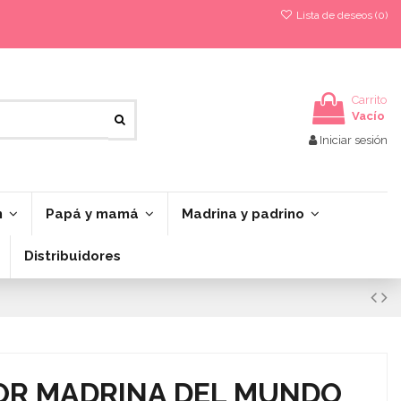
Lista de deseos (
0
)
Carrito
Vacío
Iniciar sesión
n
Papá y mamá
Madrina y padrino
Distribuidores
OR MADRINA DEL MUNDO