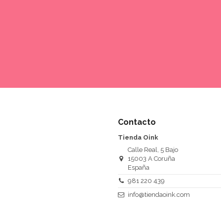
Contacto
Tienda Oink
Calle Real, 5 Bajo
15003 A Coruña
España
981 220 439
info@tiendaoink.com