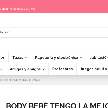
is en 48 horas desde 29,99€
dos
Tazas
Papelería y electrónica
Jubilació
Profesores
Juegos adulto
Amigas y amigos
A MEJOR MADRINA DEL MUNDO
BODY BEBÉ TENGO LA MEJ