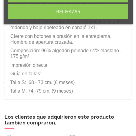
mensaje "
tengo los mejores abuelos del mundo
".
RECHAZAR
Características:
Body de bebé con manga larga de punto liso. Cuello
redondo y bajo ribeteado en canalé 1x1.
Cierre con botones a presión en la entrepierna.
Hombro de apertura cruzada.
Composición: 96% algodón peinado / 4% elastano ,
175 g/m²
Impresión directa.
Guía de tallas:
·
Talla S: 68 - 73 cm. (6 meses)
·
Talla M: 74 -79 cm. (9 meses)
Los clientes que adquirieron este producto
también compraron: