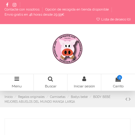
Contacte con nosotros
Opción de recogida en tienda disponible
Envío gratis en 48 horas desde 29,99€
Lista de deseos (
0
)
0
Menu
Buscar
Iniciar sesión
Carrito
Inicio
Regalos originales
Camisetas
Bodys bebé
BODY BEBÉ
MEJORES ABUELOS DEL MUNDO MANGA LARGA