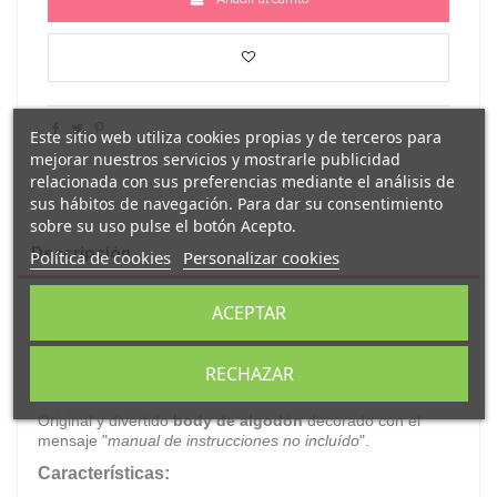
Este sitio web utiliza cookies propias y de terceros para
mejorar nuestros servicios y mostrarle publicidad
relacionada con sus preferencias mediante el análisis de
sus hábitos de navegación. Para dar su consentimiento
sobre su uso pulse el botón Acepto.
Descripción
Política de cookies
Personalizar cookies
Detalles del producto
ACEPTAR
Reseñas
(0)
RECHAZAR
Original y divertido
body de algodón
decorado con el
mensaje "
manual de instrucciones no incluído
".
Características: