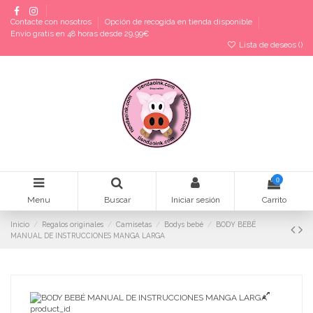
Contacte con nosotros
Opción de recogida en tienda disponible
Envío gratis en 48 horas desde 29,99€
Lista de deseos (
)
0
Menu
Buscar
Iniciar sesión
Carrito
Inicio
Regalos originales
Camisetas
Bodys bebé
BODY BEBÉ
MANUAL DE INSTRUCCIONES MANGA LARGA