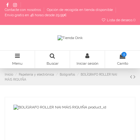
Contacte con nosotros
Opción de recogida en tienda disponible
Envío gratis en 48 horas desde 29,99€
Lista de deseos (
)
0
Menu
Buscar
Iniciar sesión
Carrito
Inicio
Papelería y electrónica
Bolígrafos
BOLÍGRAFO ROLLER NAI
MÁIS RIQUIÑA