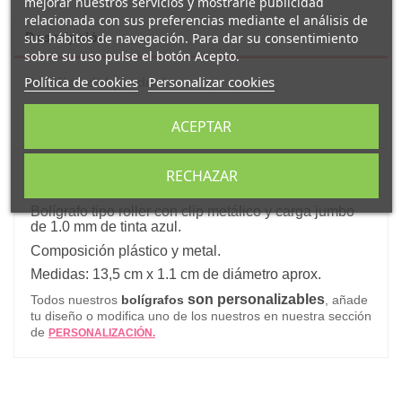
mejorar nuestros servicios y mostrarle publicidad
relacionada con sus preferencias mediante el análisis de
sus hábitos de navegación. Para dar su consentimiento
Descripción
sobre su uso pulse el botón Acepto.
Política de cookies
Personalizar cookies
Detalles del producto
ACEPTAR
Reseñas
(0)
RECHAZAR
Original
bolígrafo tipo roller
de tinta azul decorado
con el mensaje
"
Non hai nai máis riquiña que a miña
".
Bolígrafo tipo roller con clip metálico y carga jumbo
de 1.0 mm de tinta azul.
Composición plástico y metal.
Medidas: 13,5 cm x 1.1 cm de diámetro aprox.
son personalizables
Todos nuestros
bolígrafos
, añade
tu diseño o modifica uno de los nuestros en nuestra sección
de
PERSONALIZACIÓN.