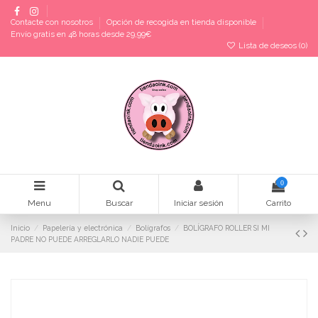
Contacte con nosotros
Opción de recogida en tienda disponible
Envío gratis en 48 horas desde 29,99€
Lista de deseos (
0
)
0
Menu
Buscar
Iniciar sesión
Carrito
Inicio
Papelería y electrónica
Bolígrafos
BOLÍGRAFO ROLLER SI MI
PADRE NO PUEDE ARREGLARLO NADIE PUEDE