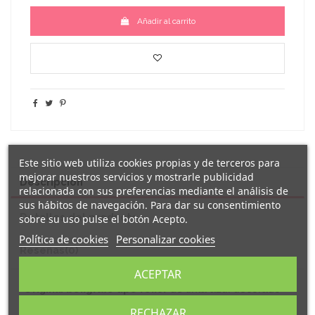
Añadir al carrito
Este sitio web utiliza cookies propias y de terceros para
mejorar nuestros servicios y mostrarle publicidad
Descripción
relacionada con sus preferencias mediante el análisis de
sus hábitos de navegación. Para dar su consentimiento
Detalles del producto
sobre su uso pulse el botón Acepto.
Política de cookies
Personalizar cookies
Reseñas
(0)
ACEPTAR
Original
bolígrafo tipo roller
de tinta azul decorado
con el mensaje
"
Si mi padre no puede arreglarlo,
RECHAZAR