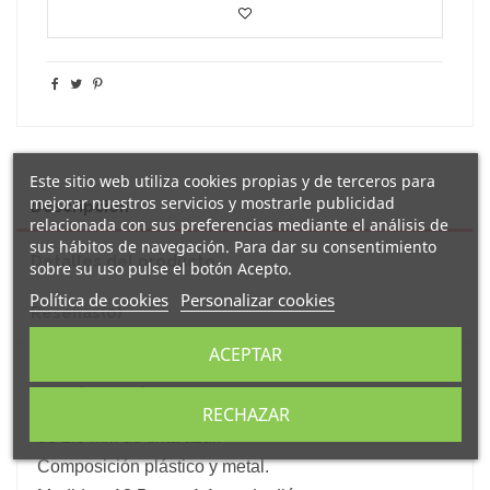
Este sitio web utiliza cookies propias y de terceros para
mejorar nuestros servicios y mostrarle publicidad
Descripción
relacionada con sus preferencias mediante el análisis de
sus hábitos de navegación. Para dar su consentimiento
Detalles del producto
sobre su uso pulse el botón Acepto.
Política de cookies
Personalizar cookies
Reseñas
(0)
ACEPTAR
Original
bolígrafo tipo roller
de tinta azul decorado
con el mensaje
"
Para la mejor fotógrafa
".
RECHAZAR
Bolígrafo tipo roller con clip metálico y carga jumbo
de 1.0 mm de tinta azul.
Composición plástico y metal.