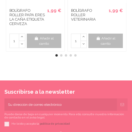
1,99 €
1,99 €
BOLÍGRAFO
BOLÍGRAFO
ROLLER PAPA ERES
ROLLER
LA CAÑA ETIQUETA
VETERINARIA
CERVEZA
Añadir al
Añadir al
carrito
carrito
Suscribirse a la newsletter
Puede darse de baja en cualquier momento. Para ello, consulte nuestra información
de contacto en el aviso legal.
He leído y acepto la
política de privacidad