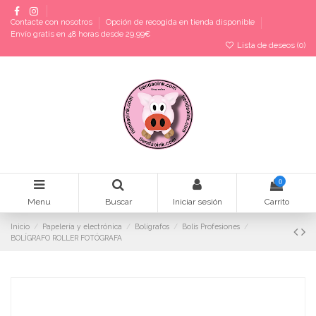
Contacte con nosotros
Opción de recogida en tienda disponible
Envío gratis en 48 horas desde 29,99€
Lista de deseos (
0
)
0
Menu
Buscar
Iniciar sesión
Carrito
Inicio
Papelería y electrónica
Bolígrafos
Bolis Profesiones
BOLÍGRAFO ROLLER FOTÓGRAFA