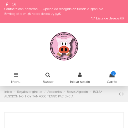
Contacte con nosotros
Opción de recogida en tienda disponible
Envío gratis en 48 horas desde 29,99€
Lista de deseos (
0
)
0
Menu
Buscar
Iniciar sesión
Carrito
Inicio
Regalos originales
Accesorios
Bolsas Algodón
BOLSA
ALGODÓN NO, HOY TAMPOCO TENGO PACIENCIA