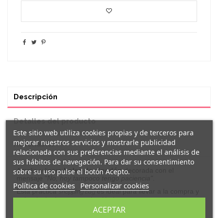
Descripción
Detalles del producto
Este sitio web utiliza cookies propias y de terceros para
mejorar nuestros servicios y mostrarle publicidad
Reseñas
(0)
relacionada con sus preferencias mediante el análisis de
sus hábitos de navegación. Para dar su consentimiento
Amplia
y ligera
bolsa de algodón
decorada con el
sobre su uso pulse el botón Acepto.
mensaje "
No, hoy tampoco tengo paciencia
"
.
Política de cookies
Personalizar cookies
Esta práctica
es ideal para llevar a la compra y
shopping bag
así reducir el consumo de plástico.
ACEPTAR
Características: