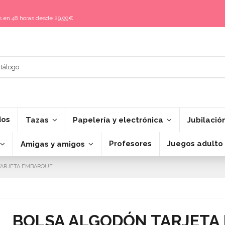
is en 48 horas desde 29,99€
dos
Tazas
Papelería y electrónica
Jubilació
Profesores
Juegos adulto
Amigas y amigos
TARJETA EMBARQUE
BOLSA ALGODÓN TARJETA