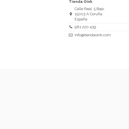
Tienda Oink
Calle Real, 5 Bajo
15003 A Coruña
España
981 220 439
info@tiendaoink.com