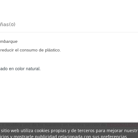
ñas
(0)
 embarque
 reducir el consumo de plástico.
do en color natural.
o o modifica uno de los nuestros en nuestra sección de
PERSONALIZACI
 sitio web utiliza cookies propias y de terceros para mejorar nuest
icios y mostrarle publicidad relacionada con sus preferencias