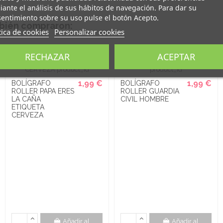
ante el análisis de sus hábitos de navegación. Para dar su
entimiento sobre su uso pulse el botón Acepto.
mbién compraron:
tica de cookies
Personalizar cookies
RECHAZAR
ACEPTAR
1,99 €
1,99 €
BOLÍGRAFO
BOLÍGRAFO
ROLLER PAPA ERES
ROLLER GUARDIA
LA CAÑA
CIVIL HOMBRE
ETIQUETA
CERVEZA
Añadir al
Añadir al