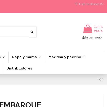
Lista de deseos (
0
)
Carrito
Vacío
Iniciar sesión
n
Papá y mamá
Madrina y padrino
Distribuidores
 EMBARQUE