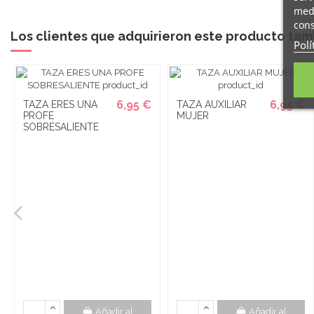
medi
cons
Los clientes que adquirieron este producto ta
Polí
6,95 €
6,95 €
TAZA ERES UNA
TAZA AUXILIAR
PROFE
MUJER
SOBRESALIENTE
Añadir al
Añadir al