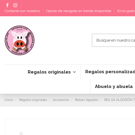
Contacte con nosotros
Opción de recogida en tienda disponible
Envío grat
Regalos personaliza
Regalos originales
Abuelo y abuela
Inicio
Regalos originales
Accesorios
Bolsas Algodón
BOLSA ALGODÓN 