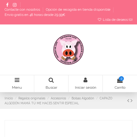
Contacte con nosotros
Opción de recogida en tienda disponible
Envío gratis en 48 horas desde 29,99€
Lista de deseos (
0
)
0
Menu
Buscar
Iniciar sesión
Carrito
Inicio
Regalos originales
Accesorios
Bolsas Algodón
CAPAZO
ALGODÓN MAMÁ TÚ ME HACES SENTIR ESPECIAL