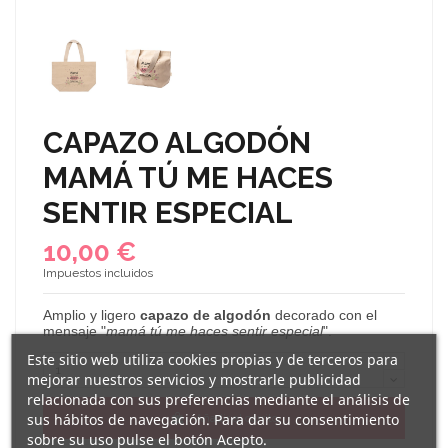
CAPAZO ALGODÓN
MAMÁ TÚ ME HACES
SENTIR ESPECIAL
10,00 €
Impuestos incluidos
Amplio
y ligero
capazo de algodón
decorado con el
mensaje "
mamá tú me haces sentir especial
".
Este sitio web utiliza cookies propias y de terceros para
mejorar nuestros servicios y mostrarle publicidad
relacionada con sus preferencias mediante el análisis de
sus hábitos de navegación. Para dar su consentimiento
Añadir al carrito
sobre su uso pulse el botón Acepto.