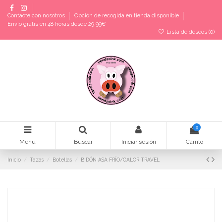
Contacte con nosotros
Opción de recogida en tienda disponible
Envío gratis en 48 horas desde 29,99€
Lista de deseos (
0
)
0
Menu
Buscar
Iniciar sesión
Carrito
Inicio
Tazas
Botellas
BIDÓN ASA FRÍO/CALOR TRAVEL