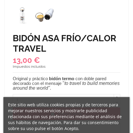
BIDÓN ASA FRÍO/CALOR
TRAVEL
13,00 €
Impuestos incluidos
Original y práctico
bidón termo
con doble pared
decorado con el mensaje
"
to travel to build memories
around the world
"
.
Este sitio web utiliza cookies propias y de terceros para
mejorar nuestros servicios y mostrarle publicidad
Añadir al carrito
relacionada con sus preferencias mediante el análisis de
sus hábitos de navegación. Para dar su consentimiento
sobre su uso pulse el botón Acepto.