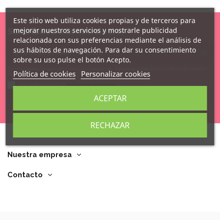
Este sitio web utiliza cookies propias y de terceros para
mejorar nuestros servicios y mostrarle publicidad
Suscribirse a la newsletter
relacionada con sus preferencias mediante el análisis de
sus hábitos de navegación. Para dar su consentimiento
sobre su uso pulse el botón Acepto.
Puede darse de baja en cualquier momento. Para ello, consulte nuestra información
Política de cookies
Personalizar cookies
de contacto en el aviso legal.
He leído y acepto la
política de privacidad
ACEPTAR
RECHAZAR
Nuestra empresa
Contacto