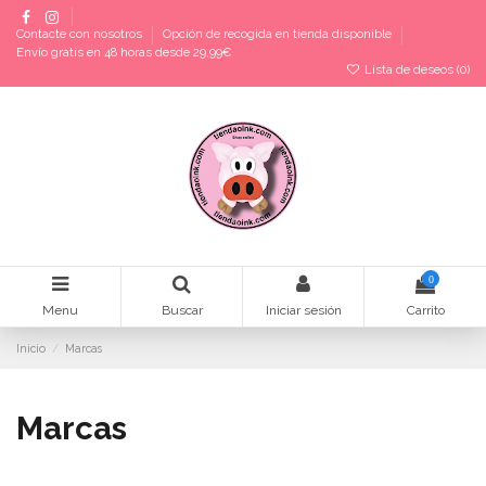
Contacte con nosotros
Opción de recogida en tienda disponible
Envío gratis en 48 horas desde 29,99€
Lista de deseos (
0
)
0
Menu
Buscar
Iniciar sesión
Carrito
Inicio
Marcas
Marcas