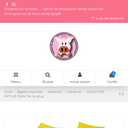
Contacte con nosotros
Opción de recogida en tienda disponible
Envío gratis en 48 horas desde 29,99€
Lista de deseos (
0
)
0
Menu
Buscar
Iniciar sesión
Carrito
Inicio
Regalos originales
Accesorios
Calcetines
CALCETINES
PATO DE GOMA TALLA 36-42