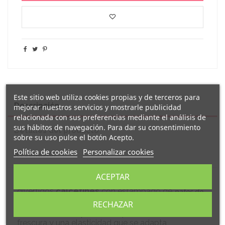
Este sitio web utiliza cookies propias y de terceros para
Descripción
mejorar nuestros servicios y mostrarle publicidad
relacionada con sus preferencias mediante el análisis de
sus hábitos de navegación. Para dar su consentimiento
Detalles del producto
sobre su uso pulse el botón Acepto.
Política de cookies
Personalizar cookies
Reseñas
(0)
ACEPTAR
¡Dale un toque original a tu outfit diario con estos
divertidos
calcetines
con estampado de
patos de
!
goma
RECHAZAR
Gracias a su composición equilibrada, ofrecen
frescura y una elasticidad que se adapta