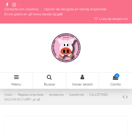
Contacte con nosotros
Opción de recogida en tienda disponible
Envío gratis en 48 horas desde 29,99€
Lista de deseos (
0
)
0
Menu
Buscar
Iniciar sesión
Carrito
Inicio
Regalos originales
Accesorios
Calcetines
CALCETINES
SALCHICAS CURRY 42-46