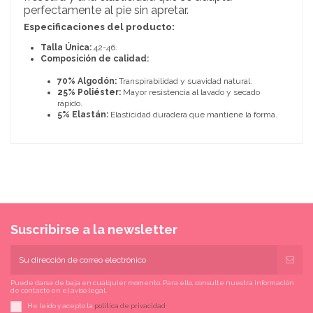
perfectamente al pie sin apretar.
Especificaciones del producto:
Talla Única:
42-46.
Composición de calidad:
70% Algodón:
Transpirabilidad y suavidad natural.
25% Poliéster:
Mayor resistencia al lavado y secado
rápido.
5% Elastán:
Elasticidad duradera que mantiene la forma.
Suscribirse a la newsletter
Puede darse de baja en cualquier momento. Para ello, consulte nuestra información
de contacto en el aviso legal.
He leído y acepto la
política de privacidad