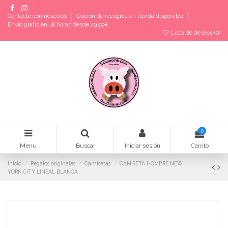
Contacte con nosotros
Opción de recogida en tienda disponible
Envío gratis en 48 horas desde 29,99€
Lista de deseos (
0
)
0
Menu
Buscar
Iniciar sesión
Carrito
Inicio
Regalos originales
Camisetas
CAMISETA HOMBRE NEW
YORK CITY LINEAL BLANCA