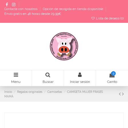
Contacte con nosotros
Opción de recogida en tienda disponible
Envío gratis en 48 horas desde 29,99€
Lista de deseos (
0
)
0
Menu
Buscar
Iniciar sesión
Carrito
Inicio
Regalos originales
Camisetas
CAMISETA MUJER FRASES
MAMÁ