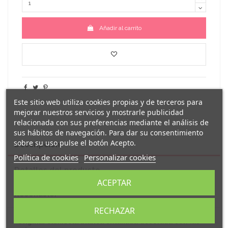
Añadir al carrito
Este sitio web utiliza cookies propias y de terceros para
mejorar nuestros servicios y mostrarle publicidad
relacionada con sus preferencias mediante el análisis de
sus hábitos de navegación. Para dar su consentimiento
sobre su uso pulse el botón Acepto.
Descripción
Política de cookies
Personalizar cookies
Detalles del producto
ACEPTAR
Reseñas
(0)
RECHAZAR
camiseta blanca
Original
entallada decorada con las