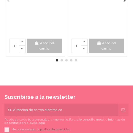
Añadir al
Añadir al
carrito
carrito
Suscribirse a la newsletter
Puede darse de baja en cualquier momento. Para ello, consulte nuestra información
de contacto en el aviso legal.
He leído y acepto la
política de privacidad