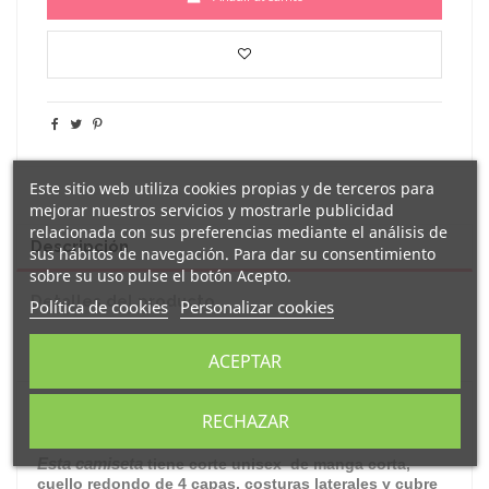
Este sitio web utiliza cookies propias y de terceros para
mejorar nuestros servicios y mostrarle publicidad
relacionada con sus preferencias mediante el análisis de
Descripción
sus hábitos de navegación. Para dar su consentimiento
sobre su uso pulse el botón Acepto.
Detalles del producto
Política de cookies
Personalizar cookies
Reseñas
(0)
ACEPTAR
camiseta blanca
Original
decorada con el clásico
RECHAZAR
"
conxuro da queimada
"
Esta camiseta
tiene corte unisex de manga corta,
cuello redondo de 4 capas, costuras laterales y cubre