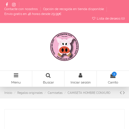
Contacte con nosotros
Opción de recogida en tienda disponible
Envío gratis en 48 horas desde 29,99€
Lista de deseos (
0
)
0
Menu
Buscar
Iniciar sesión
Carrito
Inicio
Regalos originales
Camisetas
CAMISETA HOMBRE CONXURO