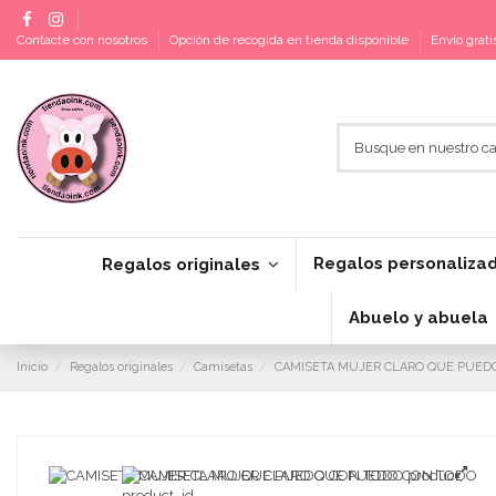
Contacte con nosotros
Opción de recogida en tienda disponible
Envío grat
Regalos personaliza
Regalos originales
Abuelo y abuela
Inicio
Regalos originales
Camisetas
CAMISETA MUJER CLARO QUE PUED