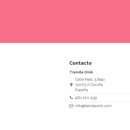
Contacto
Tienda Oink
Calle Real, 5 Bajo
15003 A Coruña
España
981 220 439
info@tiendaoink.com