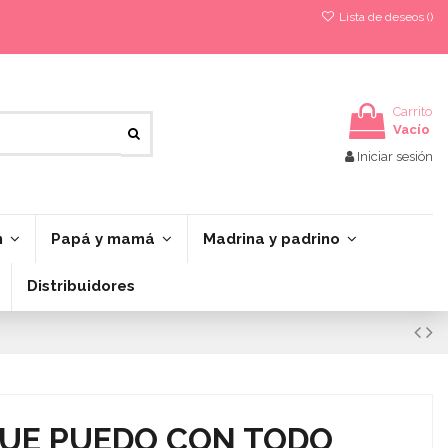
Lista de deseos (
)
Carrito
Vacío
Iniciar sesión
n
Papá y mamá
Madrina y padrino
Distribuidores
QUE PUEDO CON TODO