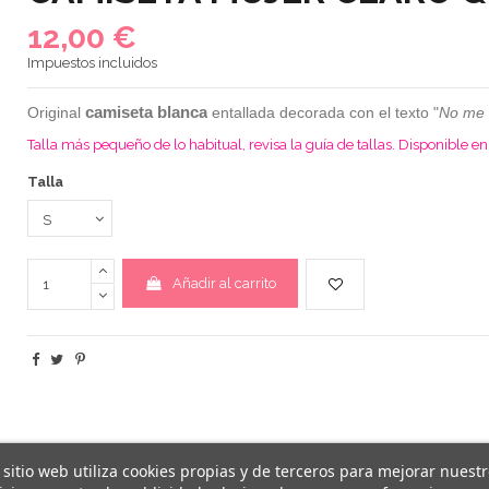
12,00 €
Impuestos incluidos
camiseta blanca
Original
entallada decorada con el texto "
No me 
Talla más pequeño de lo habitual, revisa la guía de tallas. Disponible 
Talla
Añadir al carrito
 sitio web utiliza cookies propias y de terceros para mejorar nuest