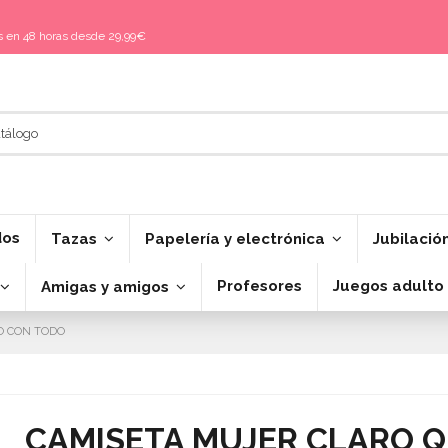
is en 48 horas desde 29,99€
dos
Tazas
Papelería y electrónica
Jubilació
Profesores
Juegos adulto
Amigas y amigos
O CON TODO
CAMISETA MUJER CLARO 