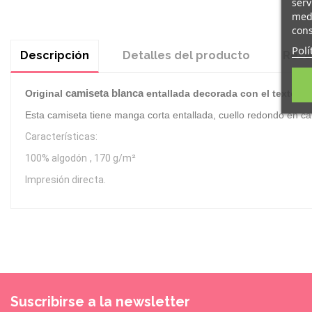
serv
medi
cons
Polí
Descripción
Detalles del producto
Rese
camiseta blanca
Original
entallada decorada con el texto "
N
Esta camiseta tiene manga corta entallada, cuello redondo en ca
Características:
100% algodón
, 170 g/m²
Impresión directa.
Suscribirse a la newsletter