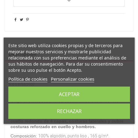
Este sitio web utiliza cookies propias y de terceros para
mejorar nuestros servicios y mostrarle publicidad
Descripción
relacionada con sus preferencias mediante el análisis de
sus hábitos de navegación. Para dar su consentimiento
Detalles del producto
sobre su uso pulse el botón Acepto.
Política de cookies
Personalizar cookies
Reseñas
(0)
ACEPTAR
camiseta blanca
Original
decorada con el texto "
No
puedo, tengo pádel
".
RECHAZAR
Esta camiseta
tiene corte unisex de manga corta,
cuello redondo de 4 capas, costuras laterales y cubre
costuras reforzado en cuello y hombros.
Composición:
100% algodón, punto liso
, 165 g/m².