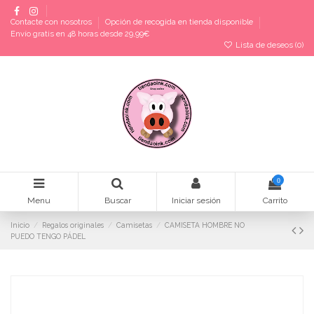
Contacte con nosotros
Opción de recogida en tienda disponible
Envío gratis en 48 horas desde 29,99€
Lista de deseos (
0
)
0
Menu
Buscar
Iniciar sesión
Carrito
Inicio
Regalos originales
Camisetas
CAMISETA HOMBRE NO
PUEDO TENGO PÁDEL