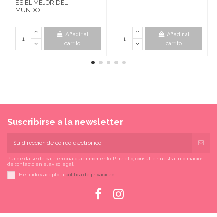
ES EL MEJOR DEL
MUNDO
Añadir al
Añadir al
carrito
carrito
Suscribirse a la newsletter
Puede darse de baja en cualquier momento. Para ello, consulte nuestra información
de contacto en el aviso legal.
He leído y acepto la
política de privacidad