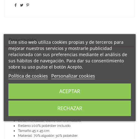
Descripción
Este sitio web utiliza cookies propias y de terceros para
mejorar nuestros servicios y mostrarle publicidad
relacionada con sus preferencias mediante el análisis de
Detalles del producto
sus hábitos de navegación. Para dar su consentimiento
sobre su uso pulse el botón Acepto.
Reseñas
(0)
Política de cookies
Personalizar cookies
Original
cojín decorativo
de algodón decorado con el
ACEPTAR
mensaje "
non hai nai mais riquiña que a miña
".
Ideal tanto para salón como dormitorio.
RECHAZAR
Caracterísiticas:
Desenfundable, cierre con cremallera.
Relleno 100% poliéster incluído.
Tamaño 45 x 45 cm.
Material: 70% algodón 30% poliéster.