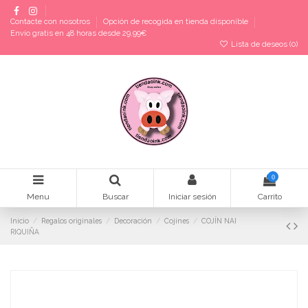
Contacte con nosotros
Opción de recogida en tienda disponible
Envío gratis en 48 horas desde 29,99€
Lista de deseos (
0
)
0
Menu
Buscar
Iniciar sesión
Carrito
Inicio
Regalos originales
Decoración
Cojines
COJÍN NAI
RIQUIÑA