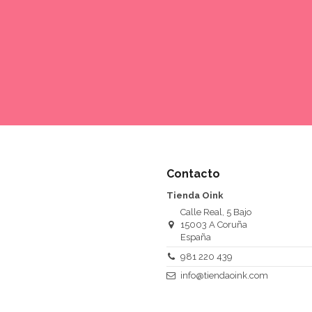
Contacto
Tienda Oink
Calle Real, 5 Bajo
15003 A Coruña
España
981 220 439
info@tiendaoink.com