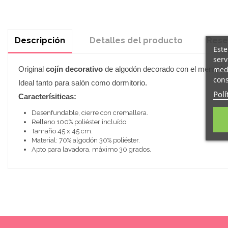
Descripción
Detalles del producto
Rese
Este
serv
medi
Original
cojín decorativo
de algodón decorado con el mensaje 
cons
Ideal tanto para salón como dormitorio.
Polí
Caracterísiticas:
Desenfundable, cierre con cremallera.
Relleno 100% poliéster incluído.
Tamaño 45 x 45 cm.
Material: 70% algodón 30% poliéster.
Apto para lavadora, máximo 30 grados.