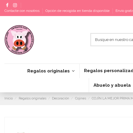
Contacte con nosotros
Opción de recogida en tienda disponible
Envío grat
Regalos personaliza
Regalos originales
Abuelo y abuela
Inicio
Regalos originales
Decoración
Cojines
COJÍN LA MEJOR PRIMA 