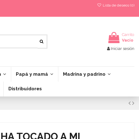
Lista de deseos (
0
)
Carrito
Vacío
Iniciar sesión
n
Papá y mamá
Madrina y padrino
Distribuidores
 HA TOCADO A MI