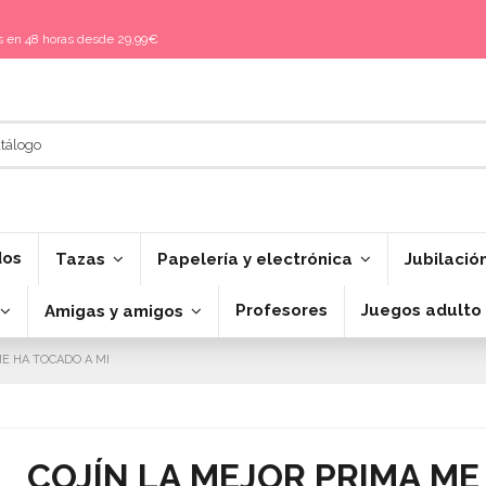
is en 48 horas desde 29,99€
dos
Tazas
Papelería y electrónica
Jubilació
Profesores
Juegos adulto
Amigas y amigos
ME HA TOCADO A MI
COJÍN LA MEJOR PRIMA ME