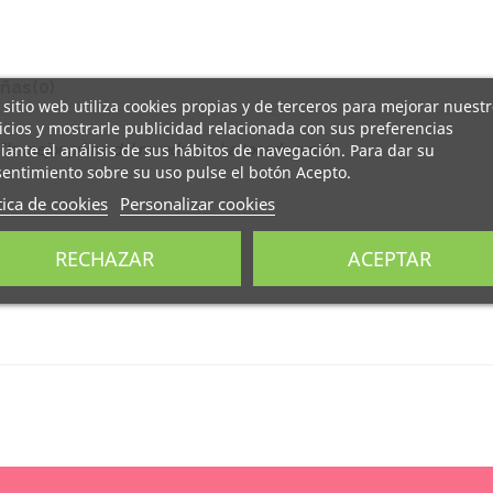
ñas
(0)
 sitio web utiliza cookies propias y de terceros para mejorar nuest
icios y mostrarle publicidad relacionada con sus preferencias
ante el análisis de sus hábitos de navegación. Para dar su
"
la mejor prima
del mundo me ha tocado a mi
".
entimiento sobre su uso pulse el botón Acepto.
tica de cookies
Personalizar cookies
RECHAZAR
ACEPTAR