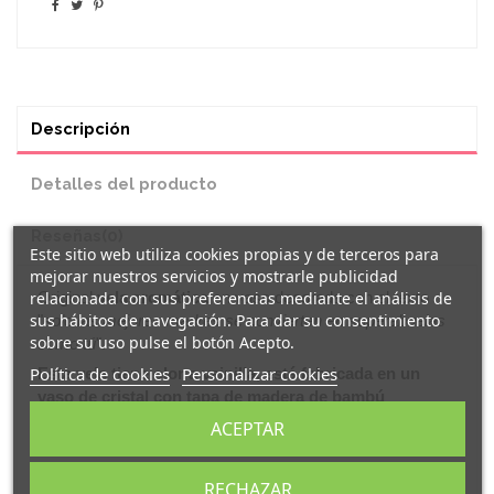
Descripción
Detalles del producto
Reseñas
(0)
Este sitio web utiliza cookies propias y de terceros para
mejorar nuestros servicios y mostrarle publicidad
relacionada con sus preferencias mediante el análisis de
Original
vela aromática
en vaso decorada con el texto
sus hábitos de navegación. Para dar su consentimiento
"
solo las mejores madres se convierten en superabuelas
sobre su uso pulse el botón Acepto.
como tú
".
Política de cookies
Personalizar cookies
Esta vela tiene olor a vainilla, está fabricada en un
vaso de cristal con tapa de madera de bambú
decorada.
ACEPTAR
Material: Cristal / Bambú.
Medida: 8,7 cm (diámetro 7 cm)
RECHAZAR