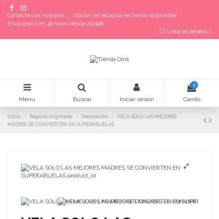
Contacte con nosotros
Opción de recogida en tienda disponible
Envío gratis en 48 horas desde 29,99€
Lista de deseos (
)
0
Menu
Buscar
Iniciar sesión
Carrito
Inicio
Regalos originales
Decoración
VELA SOLO LAS MEJORES
MADRES SE CONVIERTEN EN SUPERABUELAS