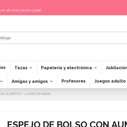
is en 48 horas desde 29,99€
dos
Tazas
Papelería y electrónica
Jubilació
Profesores
Juegos adulto
Amigas y amigos
CON AUMENTO - LA MEJOR MAMÁ
ESPEJO DE BOLSO CON AU