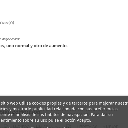
ñas
(0)
la mejor mamá
".
jos, uno normal y otro de aumento.
 sitio web utiliza cookies propias y de terceros para mejorar nuest
icios y mostrarle publicidad relacionada con sus preferencias
mbién compraron:
ante el análisis de sus hábitos de navegación. Para dar su
entimiento sobre su uso pulse el botón Acepto.