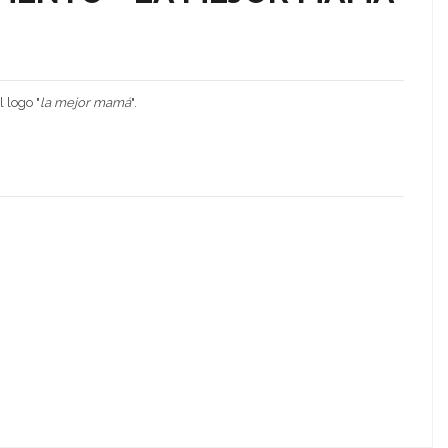
 logo "
la mejor mamá
".