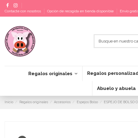
Contacte con nosotros
Opción de recogida en tienda disponible
Envío grat
Regalos personaliza
Regalos originales
Abuelo y abuela
Inicio
Regalos originales
Accesorios
Espejos Bolso
ESPEJO DE BOLSO 