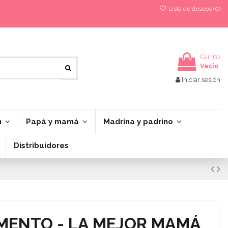
Lista de deseos (
0
)
Carrito
Vacío
Iniciar sesión
n
Papá y mamá
Madrina y padrino
Distribuidores
MENTO - LA MEJOR MAMÁ