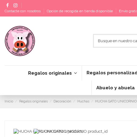
Contacte con nosotros
Opción de recogida en tienda disponible
Envío grat
Regalos personaliza
Regalos originales
Abuelo y abuela
Inicio
Regalos originales
Decoración
Huchas
HUCHA GATO UNICORNIO