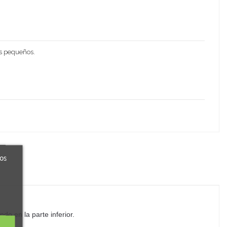
ás pequeños.
ros
do en la parte inferior.