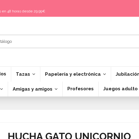
is en 48 horas desde 29,99€
dos
Tazas
Papelería y electrónica
Jubilació
Profesores
Juegos adulto
Amigas y amigos
HUCHA GATO UNICORNIO