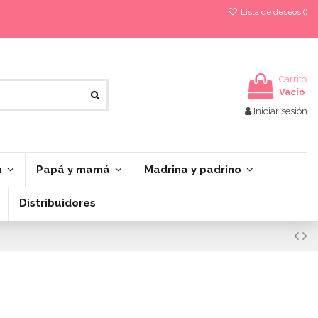
Lista de deseos (
)
Carrito
Vacío
Iniciar sesión
n
Papá y mamá
Madrina y padrino
Distribuidores