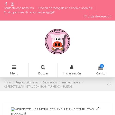
Contacte con nosotros
Opción de recogida en tienda disponible
Envío gratis en 48 horas desde 29,99€
Lista de deseos (
)
0
Menu
Buscar
Iniciar sesión
Carrito
Inicio
Regalos originales
Decoración
Imanes nevera
ABREBOTELLAS METAL CON IMÁN TU ME COMPLETAS