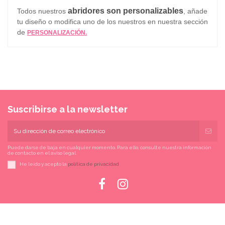
abridores son personalizables
Todos nuestros
, añade
tu diseño o modifica uno de los nuestros en nuestra sección
de
PERSONALIZACIÓN.
Suscribirse a la newsletter
Puede darse de baja en cualquier momento. Para ello, consulte nuestra información
de contacto en el aviso legal.
He leído y acepto la
política de privacidad