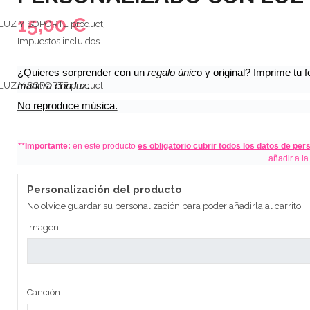
15,00 €
Impuestos incluidos
¿Quieres sorprender con un
regalo ú
nic
o y original? Imprime tu 
madera con luz.
No reproduce música.
**
Importante:
en este producto
es obligatorio cubrir todos los datos de per
añadir a la
Personalización del producto
No olvide guardar su personalización para poder añadirla al carrito
Imagen
Canción