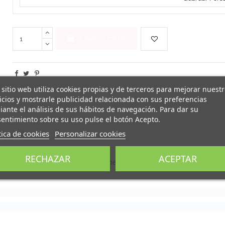
Añadir al carrito
 sitio web utiliza cookies propias y de terceros para mejorar nuest
icios y mostrarle publicidad relacionada con sus preferencias
ante el análisis de sus hábitos de navegación. Para dar su
entimiento sobre su uso pulse el botón Acepto.
tica de cookies
Personalizar cookies
ñas
(0)
RECHAZAR
ACEPTAR
 foto y canción favorita sobre un
metacrilato.