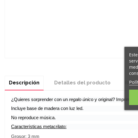
Este
serv
medi
cons
Polí
Descripción
Detalles del producto
Rese
¿Quieres sorprender con un
regalo ú
nic
o y original? Imprime tu
Incluye base de madera con luz led.
No reproduce música.
Características metacrilato:
Grosor: 3 mm