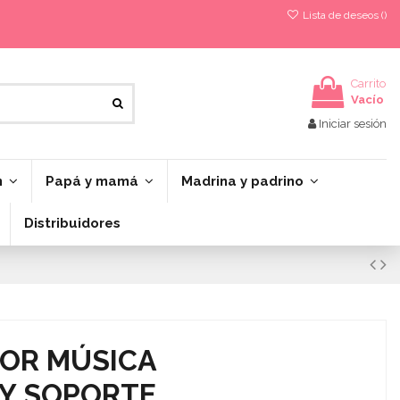
Lista de deseos (
)
Carrito
Vacío
Iniciar sesión
n
Papá y mamá
Madrina y padrino
Distribuidores
OR MÚSICA
 Y SOPORTE