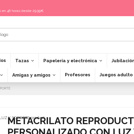
is en 48 horas desde 29,99€
dos
Tazas
Papelería y electrónica
Jubilació
Profesores
Juegos adulto
Amigas y amigos
OPORTE
METACRILATO REPRODUCT
PERSONALIZADO CON LUZ