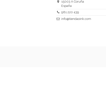
15003 A Coruña
España
981 220 439
info@tiendaoink.com