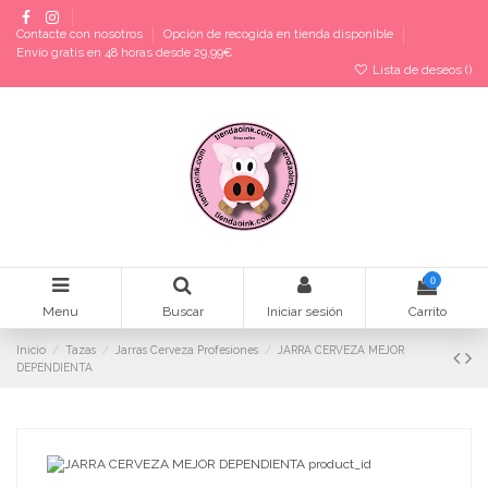
Contacte con nosotros
Opción de recogida en tienda disponible
Envío gratis en 48 horas desde 29,99€
Lista de deseos (
)
0
Menu
Buscar
Iniciar sesión
Carrito
Inicio
Tazas
Jarras Cerveza Profesiones
JARRA CERVEZA MEJOR
DEPENDIENTA