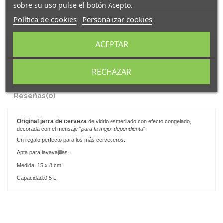
sobre su uso pulse el botón Acepto.
Política de cookies
Personalizar cookies
ACEPTAR
Descripción
RECHAZAR
Detalles del producto
Reseñas
(0)
Original
jarra de cerveza
de vidrio esmerilado con efecto congelado,
decorada con el mensaje "
para la mejor dependienta
".
Un regalo perfecto para los más cerveceros.
Apta para lavavajillas.
Medida: 15 x 8 cm.
Capacidad:0.5 L.