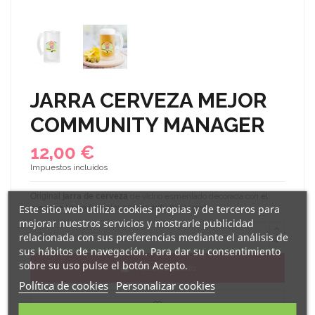
JARRA CERVEZA MEJOR
COMMUNITY MANAGER
12,00 €
Impuestos incluidos
Original
jarra de cerveza
de vidrio esmerilado decorada con el
Este sitio web utiliza cookies propias y de terceros para
mensaje "
para la mejor
community manager
".
mejorar nuestros servicios y mostrarle publicidad
relacionada con sus preferencias mediante el análisis de
sus hábitos de navegación. Para dar su consentimiento
sobre su uso pulse el botón Acepto.
Añadir al carrito
Política de cookies
Personalizar cookies