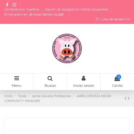
Contacte con nosotros
Opción de recogida en tienda disponible
Envío gratis en 48 horas desde 29,99€
Lista de deseos (
0
)
0
Menu
Buscar
Iniciar sesión
Carrito
Inicio
Tazas
Jarras Cerveza Profesiones
JARRA CERVEZA MEJOR
COMMUNITY MANAGER