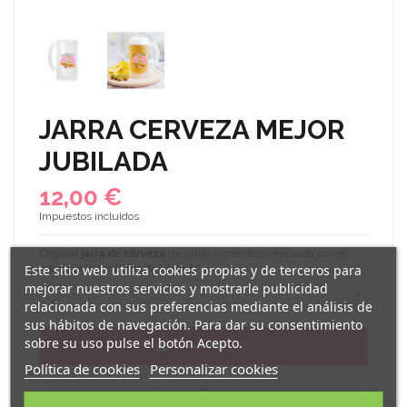
JARRA CERVEZA MEJOR
JUBILADA
12,00 €
Impuestos incluidos
Original
jarra de cerveza
de vidrio esmerilado decorada con el
Este sitio web utiliza cookies propias y de terceros para
mensaje "
para la mejor jubilada
".
mejorar nuestros servicios y mostrarle publicidad
relacionada con sus preferencias mediante el análisis de
sus hábitos de navegación. Para dar su consentimiento
sobre su uso pulse el botón Acepto.
Añadir al carrito
Política de cookies
Personalizar cookies