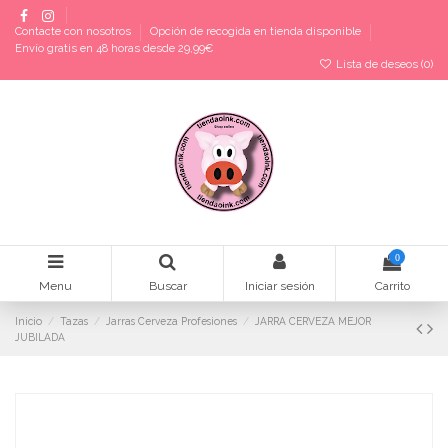
Contacte con nosotros
Opción de recogida en tienda disponible
Envío gratis en 48 horas desde 29,99€
Lista de deseos (
0
)
0
Menu
Buscar
Iniciar sesión
Carrito
Inicio
Tazas
Jarras Cerveza Profesiones
JARRA CERVEZA MEJOR
JUBILADA