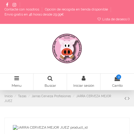
Contacte con nosotros
Opción de recogida en tienda disponible
Envío gratis en 48 horas desde 29,99€
Lista de deseos (
)
0
Menu
Buscar
Iniciar sesión
Carrito
Inicio
Tazas
Jarras Cerveza Profesiones
JARRA CERVEZA MEJOR
JUEZ