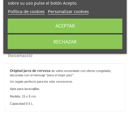
sobre su uso pulse el botón Acepto.
Política de cookies
Personalizar cookies
ACEPTAR
Descripción
RECHAZAR
Detalles del producto
Reseñas
(0)
Original
jarra de cerveza
de vidrio esmerilado con efecto congelado,
decorada con el mensaje "
para el mejor juez
".
Un regalo perfecto para los más cerveceros.
Apta para lavavajillas.
Medida: 15 x 8 cm.
Capacidad:0.5 L.