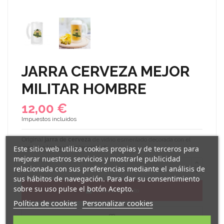
JARRA CERVEZA MEJOR
MILITAR HOMBRE
12,00 €
Impuestos incluidos
Original
jarra de cerveza
de vidrio esmerilado decorada con el
Este sitio web utiliza cookies propias y de terceros para
mensaje "
para el mejor militar
".
mejorar nuestros servicios y mostrarle publicidad
relacionada con sus preferencias mediante el análisis de
sus hábitos de navegación. Para dar su consentimiento
sobre su uso pulse el botón Acepto.
Añadir al carrito
Política de cookies
Personalizar cookies