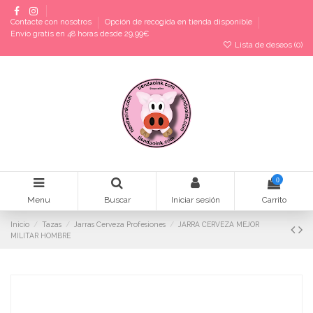
Contacte con nosotros
Opción de recogida en tienda disponible
Envío gratis en 48 horas desde 29,99€
Lista de deseos (
0
)
0
Menu
Buscar
Iniciar sesión
Carrito
Inicio
Tazas
Jarras Cerveza Profesiones
JARRA CERVEZA MEJOR
MILITAR HOMBRE