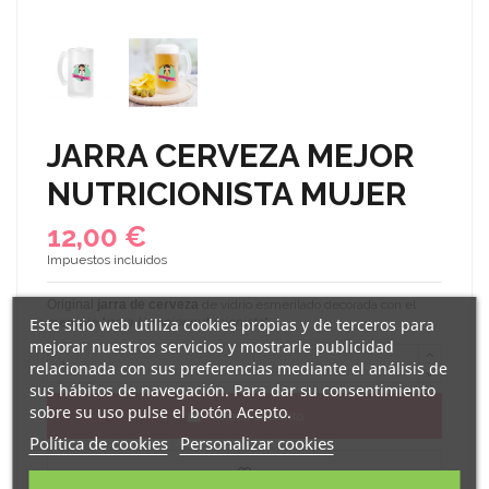
JARRA CERVEZA MEJOR
NUTRICIONISTA MUJER
12,00 €
Impuestos incluidos
Original
jarra de cerveza
de vidrio esmerilado decorada con el
Este sitio web utiliza cookies propias y de terceros para
mensaje "
para la mejor nutricionista
".
mejorar nuestros servicios y mostrarle publicidad
relacionada con sus preferencias mediante el análisis de
sus hábitos de navegación. Para dar su consentimiento
sobre su uso pulse el botón Acepto.
Añadir al carrito
Política de cookies
Personalizar cookies