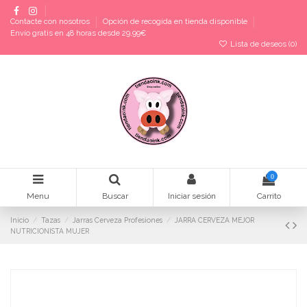
Contacte con nosotros
Opción de recogida en tienda disponible
Envío gratis en 48 horas desde 29,99€
Lista de deseos (
0
)
0
Menu
Buscar
Iniciar sesión
Carrito
Inicio
Tazas
Jarras Cerveza Profesiones
JARRA CERVEZA MEJOR
NUTRICIONISTA MUJER